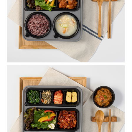
우렁찬)닭갈비
우렁찬)오징어볶음