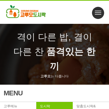
격이 다른 밥, 결이
다른 찬
품격있는 한
끼
고루모
는 다릅니다
MENU
고루메뉴
도시락
맞춤도시락&