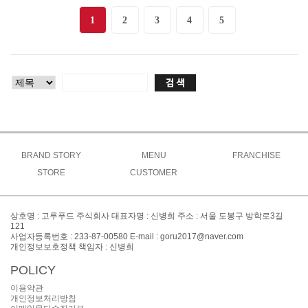
1
2
3
4
5
BRAND STORY
MENU
FRANCHISE
브랜드소개
STORE
CUSTOMER
고루메뉴
상생창업연구소
브랜드특징
주문방법
공지사항
도시락
가맹절차
오시는길
매장찾기
맞춤도시락&케이터링
이벤트
가맹비용
상호명 : 고루푸드 주식회사 대표자명 : 신병희 주소 : 서울 도봉구 방학로3길
간편식&키즈
창업FAQ
121
대표전화 : 02-999-8300
사업자등록번호 : 233-87-00580 E-mail : goru2017@naver.com
사이드
창업문의
개인정보보호정책 책임자 : 신병희
POLICY
이용약관
개인정보처리방침