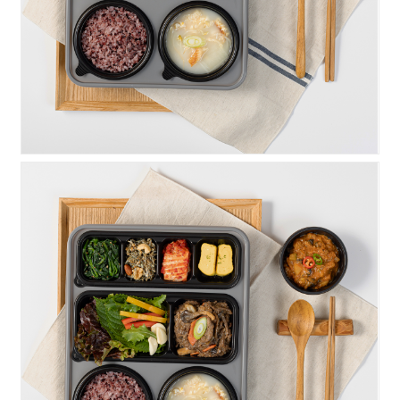
우렁찬)버섯소불고기