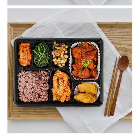
실속)닭갈비