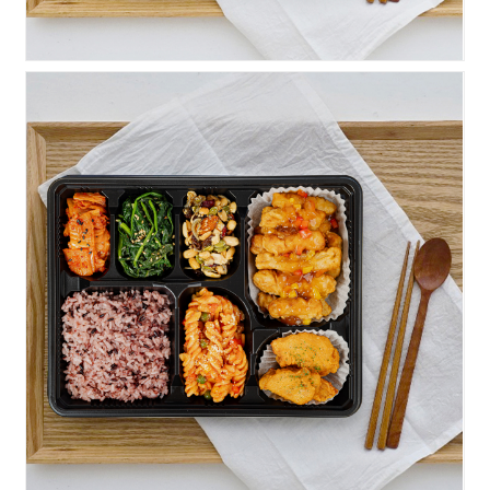
실속)탕수육