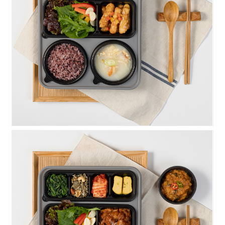
우렁찬)탕수육