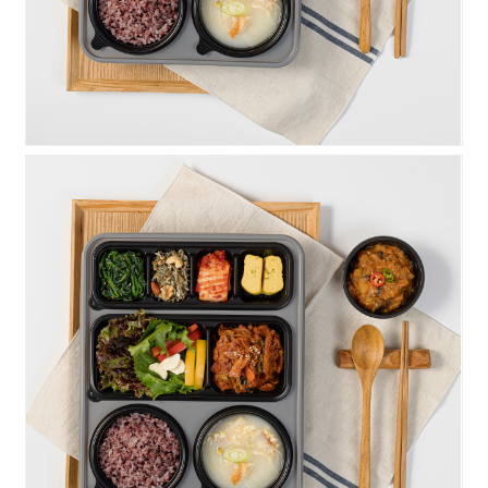
우렁찬)고추장불고기